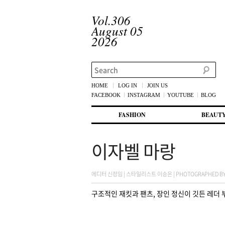
Vol.306
August 05
2026
Search
HOME
LOG IN
JOIN US
FACEBOOK
INSTAGRAM
YOUTUBE
BLOG
메인 메뉴
첫번째 컨텐츠로 뛰어넘기
두번째 컨텐츠로 뛰어넘기
FASHION
BEAUT
이자벨 마랑
에디터 신정임 | 스타일리스트 이승은 | PHOTOGRAPHED BY YO
구조적인 재킷과 팬츠, 장인 정신이 깃든 레더 