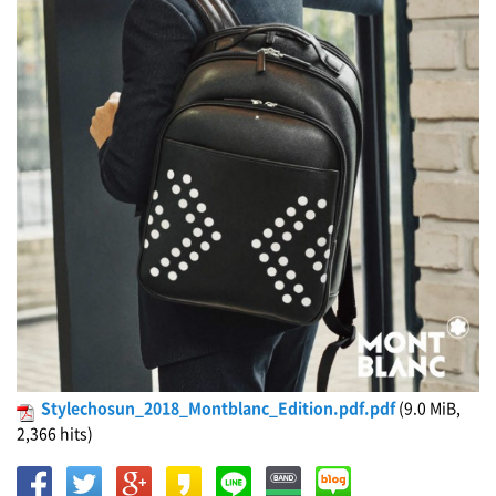
Stylechosun_2018_Montblanc_Edition.pdf.pdf
(9.0 MiB,
2,366 hits)