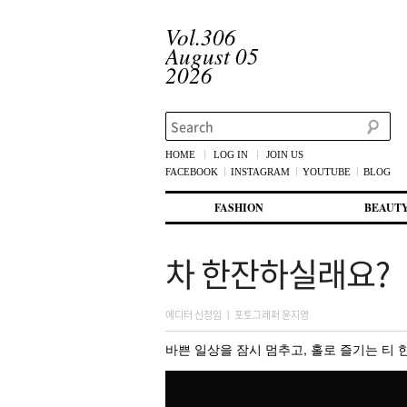
Vol.306
August 05
2026
Search
HOME
LOG IN
JOIN US
FACEBOOK
INSTAGRAM
YOUTUBE
BLOG
메인 메뉴
첫번째 컨텐츠로 뛰어넘기
두번째 컨텐츠로 뛰어넘기
FASHION
BEAUT
차 한잔하실래요?
에디터 신정임 ㅣ 포토그래퍼 윤지영
바쁜 일상을 잠시 멈추고, 홀로 즐기는 티 