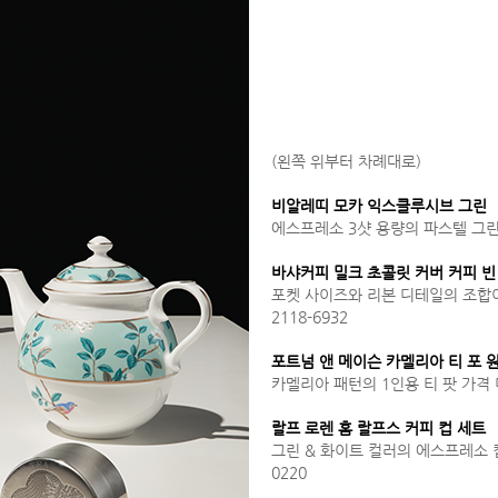
(왼쪽 위부터 차례대로)
비알레띠 모카 익스클루시브 그린
에스프레소 3샷 용량의 파스텔 그린 컬
바샤커피 밀크 초콜릿 커버 커피 빈
포켓 사이즈와 리본 디테일의 조합이 
2118-6932
포트넘 앤 메이슨 카멜리아 티 포 
카멜리아 패턴의 1인용 티 팟 가격 
랄프 로렌 홈 랄프스 커피 컵 세트
그린 & 화이트 컬러의 에스프레소 컵,
0220