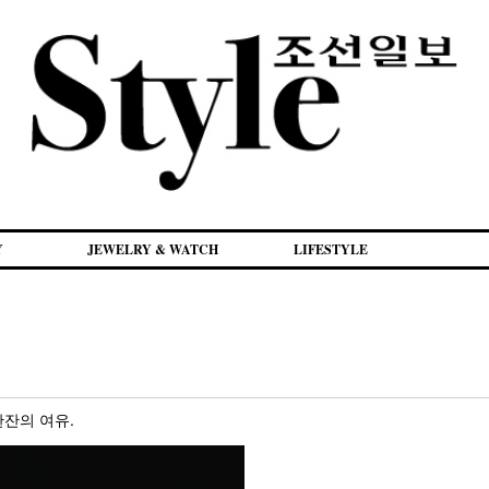
Y
JEWELRY & WATCH
LIFESTYLE
한잔의 여유.