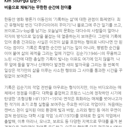
Kim Soun-gui 김순기
비움으로 채워가는 무한한 순간에 찬미를
한동안 영화 평론가 이동진의 ‘기록하는 삶’에 대한 관점이 화제였다. 최
근 유행처럼 번진 ‘다꾸(다이어리 꾸미기)’나 블로그에 주간 일기를 쓰고,
브이로그(v-log)를 남기는 오늘날의 문화는 대다수의 사람들이 얼마나
각자의 방식으로 일상을 붙잡는 데 열중하는지 보여준다. 그런데 기록에
있어 종종 간과되는 사실은 이것이 삶을 포장하는 행위로 나타나면 안 된
다는 점이다. 기록은 특별한 순간만 남기는 일이 아니라, 평범한 순간을
이어 붙여 삶의 궤적을 그리는 일에 가깝다. 김순기(1946~)의 무용하고
느린 시간에 대한 충실한 기록이 빛나는 이유도 여기에 있지 않을까. 나
무 앞에 돌을 쌓거나 산책하다 발견한 새의 발자국을 그리는 등 반복적
일상은 작가만의 삶을 이루는 사소한 행위와 그 사이를 통과한 시간을 꾸
밈없이 보여준다.
기록은 김순기의 작업 전반을 아우르는 형식이지만, 이는 비디오라는 매
체에서 정점을 이룬다. 대학을 졸업하고 프랑스 니스에 정착하던 시기에
탄생한 ‘조형상황 I-III’(1971~1974) 연작은 회화라는 매체를 벗어나고자
한 작가의 초기 조형 실험을 보여주는 주요한 비디오 작업이다. 처음에는
캔버스 천이 설치된 야외 환경에 빛과 바람, 소리와 행인 등 여러 우연이
겹쳐 완성되는 대학 시절 작업 ‘소리’(1970)를 모태로 한 설치 작업에서
출발해, 이후 마리나, 모나코, 보르도 등 다양한 지역으로 무대를 옮겨 본
격적으로 관람객의 참여를 유도하고, 이들의 행위를 담은 퍼포먼스/영상