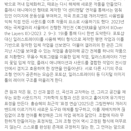
밖으로 꺼내 입체화하고, 때로는 다시 해체해 새로운 작품을 만들었다.
플래시 애니메이션 형태로 제작한 ‘더 센티멘탈’ 연작을 통해서는 멈춰
있던 이미지에 운동성을 부여하고, 작곡 프로그램 개러지밴드 사용법을
익혀 직접 만든 사운드를 이후 작품의 요소로 사용하기도 했다. 2023년
에는 국제갤러리 서울에서 진행한 개인전 <복선伏線을 넘어서 II(Over
the Layers II)>(2023. 2. 9~3. 19)를 통해 다시 한번 도약한다. 포토샵
대신 일러스트레이터를 사용해 벡터 형식으로 제작한 평면 작업과 이를
기반으로 창작한 입체 작업을 선보였다. 더불어 갤러리의 한 관은 그의
지난 시간을 보여줄 수 있는 작업을 총망라해 공간 전체를 하나의 작품으
로 치환했다. 무용수 픽토그램을 이용한 입체 작업, 일러스트레이터 기반
의 꽃잎 입체 작업, 플래시 애니메이션과 사운드를 결합한 작업이 전시장
안에서 겹치고 호응하며 한 장면을 만들어낸다. 서로 다른 시기의 주요
조형 언어가 공존하는 모습은 포토샵, 일러스트레이터 등 디지털 이미지
툴의 레이어 구조를 떠올리게 한다.
큰 원과 작은 원, 긴 선과 짧은 선, 곡선과 교차하는 선, 그리고 공간을 채
우는 묘한 사운드까지. 기하학적 도형과 선은 모이고 흩어지며 유기적인
표정을 만든다. 홍승혜의 최근작 ‘표정 연습’(2025)은 그림판부터 개러지
밴드에 이르기까지 새로운 도구와 매체를 탐구하고, 이를 재배치하며 끊
임없이 조형 언어를 확장해온 그의 작업 궤적과 닮았다. 조합에 따라 무
한하게 만들어지는 표정처럼, 그의 조형 언어 역시 고정된 형식에 머무르
지 않는다. 스스로를 완성된 존재로 규정하지 않는 한, 그 언어는 앞으로