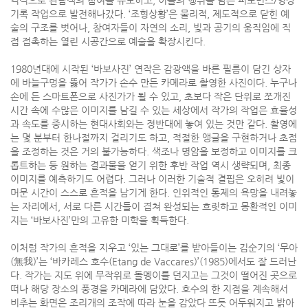
기록 작업으로 발전해나갔다. ‘조형상황’은 물리적, 제도적으로 닫힌 예
술의 구조를 벗어나, 참여자들이 자연의 소리, 빛과 공기의 움직임에 직
접 접촉하는 열린 시공간으로 예술을 확장시킨다.
1980년대에 시작된 ‘바보사진’ 연작은 감광액을 바른 필름이 담긴 상자
에 바늘구멍을 뚫어 작가가 손수 만든 카메라로 촬영한 사진이다. 누구나
손에 든 스마트폰으로 사진가가 될 수 있고, 초보다 작은 단위로 쪼개진
시간 속에 수많은 이미지를 남길 수 있는 세상에서 작가의 작업은 효율성
과 속도를 중시하는 현대사회와는 정반대에 놓여 있는 것만 같다. 촬영에
는 몇 분부터 한나절까지 걸리기도 하고, 적절한 앵글을 구현하거나 초점
을 조정하는 것은 거의 불가능하다. 색조나 명암을 보정하고 이미지를 크
롭트하는 등 원하는 결과물을 얻기 위한 후반 작업 역시 생략되며, 최종
이미지를 예측하기도 어렵다. 그러나 이러한 기술적 결핍은 오히려 빛이
머문 시간이 스스로 흔적을 남기게 한다. 인위적인 통제의 욕망을 내려놓
는 자리에서, 서로 다른 시간들이 겹쳐 완성되는 흐릿하고 몽환적인 이미
지는 ‘바보사진’만의 고유한 미학을 획득한다.
이처럼 작가의 흔적을 지우고 ‘있는 그대로’를 받아들이는 김순기의 ‘무아
(無我)’는 ‘바카레스 호수(Etang de Vaccares)’(1985)에서도 잘 드러난
다. 작가는 지도 위에 무작위로 돌멩이를 던지고는 그것이 떨어진 곳으로
떠나 해당 장소의 풍경을 카메라에 담았다. 호수의 한 지점을 계속해서
비추는 화면은 조리개의 조작에 따라 눈을 감았다 뜨듯 어두워지고 밝아