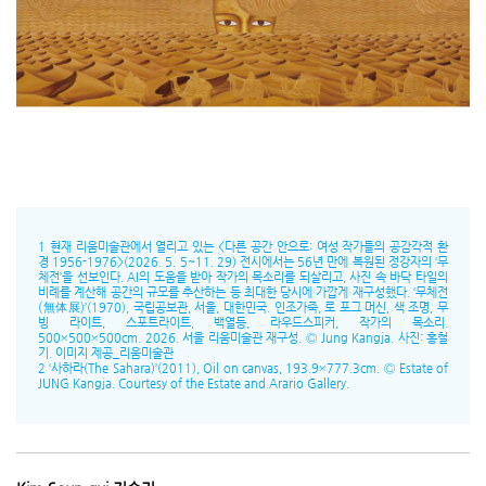
1 현재 리움미술관에서 열리고 있는 <다른 공간 안으로: 여성 작가들의 공감각적 환
경 1956-1976>(2026. 5. 5~11. 29) 전시에서는 56년 만에 복원된 정강자의 ‘무
체전’을 선보인다. AI의 도움을 받아 작가의 목소리를 되살리고, 사진 속 바닥 타일의
비례를 계산해 공간의 규모를 추산하는 등 최대한 당시에 가깝게 재구성했다. ‘무체전
(無体展)’(1970), 국립공보관, 서울, 대한민국. 인조가죽, 로 포그 머신, 색 조명, 무
빙 라이트, 스포트라이트, 백열등, 라우드스피커, 작가의 목소리.
500×500×500cm. 2026. 서울 리움미술관 재구성. Ⓒ Jung Kangja. 사진: 홍철
기. 이미지 제공_리움미술관
2 ‘사하라(The Sahara)’(2011), Oil on canvas, 193.9×777.3cm. Ⓒ Estate of
JUNG Kangja. Courtesy of the Estate and Arario Gallery.