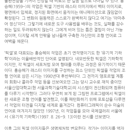
불완전함을 기꺼이 인정할 때 비로소 한 걸음 앞으로 나아갈 수 있다. 홍
승혜(1959~)의 작업은 픽셀 기반의 래스터 이미지에서 벡터 이미지로,
평면에서 입체로, 정지된 화면에서 움직이는 애니메이션으로 끊임없이
확장된다. 그 변화의 원동력은 스스로가 완벽하지 않다고 여기는 ‘아마추
어 정신’이다. 그렇기에 새로운 도구 사용법을 배우는 것도, 실패를 감수
하는 일도 두려워하지 않는다. 그에게 비어 있는 틈은 결핍이 아닌 가능
성이며, 디지털 세계 안팎을 넘나들며 구축한 자신만의 조형 언어로 그
여백을 채운다.
‘픽셀’로 대표되는 홍승혜의 작업은 초기 연작명이기도 한 ‘유기적 기하
학’이라는 이율배반적인 단어로 설명된다. 네모반듯한 픽셀은 기하학적
이지만, 각 픽셀이 세포처럼 모여 형태를 이루는 과정은 유기적이기 때문
이다. 홍승혜가 래스터 이미지를 구성하는 최소 단위인 픽셀을 작업의 조
형 언어로 삼은 시기는 1990년대 후반부터다. 그 전까지 앵포르멜 계통
의 회화나 콜라주 작업 등을 선보여오던 그는 당시 교수로 재직 중이던
서울산업대학교(현 서울과학기술대학교)의 시스템이 전산화되며 컴퓨터
를 다루기 시작했다. 그러다 우연히 보게 된 그림판 프로그램에서 픽셀이
란 새로운 조형 언어를 발견했고, 이를 패턴화하기 위해 포토샵을 다루면
서 작업의 터전을 디지털 세계로 옮겨갔다. 컴퓨터그래픽이 순수 미술의
언어로 여겨지지 않았던 1997년, 이 작업들을 모아 국제갤러리 서울에
서 <유기적 기하학>(1997. 8. 26~9. 13)이란 전시를 선보였다.
이후 그의 픽셀 이미지들은 생명체처럼 변모한다. 작가는 이미지를 액자