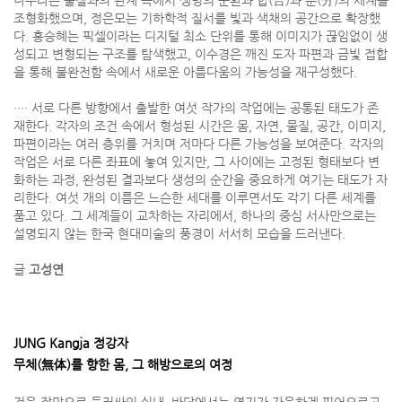
조형화했으며, 정은모는 기하학적 질서를 빛과 색채의 공간으로 확장했
다. 홍승혜는 픽셀이라는 디지털 최소 단위를 통해 이미지가 끊임없이 생
성되고 변형되는 구조를 탐색했고, 이수경은 깨진 도자 파편과 금빛 접합
을 통해 불완전함 속에서 새로운 아름다움의 가능성을 재구성했다.
···· 서로 다른 방향에서 출발한 여섯 작가의 작업에는 공통된 태도가 존
재한다. 각자의 조건 속에서 형성된 시간은 몸, 자연, 물질, 공간, 이미지,
파편이라는 여러 층위를 거치며 저마다 다른 가능성을 보여준다. 각자의
작업은 서로 다른 좌표에 놓여 있지만, 그 사이에는 고정된 형태보다 변
화하는 과정, 완성된 결과보다 생성의 순간을 중요하게 여기는 태도가 자
리한다. 여섯 개의 이름은 느슨한 세대를 이루면서도 각기 다른 세계를
품고 있다. 그 세계들이 교차하는 자리에서, 하나의 중심 서사만으로는
설명되지 않는 한국 현대미술의 풍경이 서서히 모습을 드러낸다.
글
고성연
JUNG Kangja 정강자
무체(無体)를 향한 몸, 그 해방으로의 여정
검은 장막으로 둘러싸인 실내. 바닥에서는 연기가 자욱하게 피어오르고,