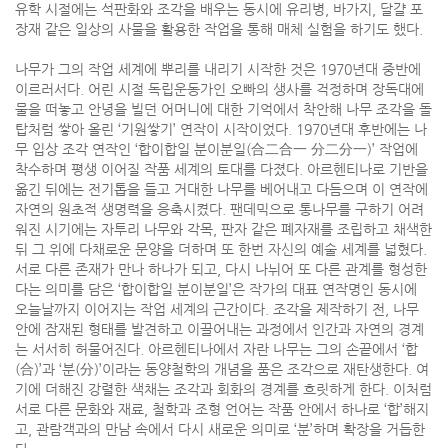
유학 시절에는 석판화와 조각을 배우는 동시에 유리병, 바가지, 달걀 포
장재 같은 일상의 사물을 활용한 작업을 통해 매체 실험을 하기도 했다.
나무가 그의 작업 세계에 뿌리를 내리기 시작한 것은 1970년대 중반에
이르러서다. 어린 시절 독립운동가인 오빠의 생사를 걱정하며 장독대에
물을 떠놓고 안녕을 빌던 어머니에 대한 기억에서 착안해 나무 조각을 돌
탑처럼 쌓아 올린 ‘기원쌓기’ 연작이 시작이었다. 1970년대 후반에는 나
무 입상 조각 연작인 ‘합이합일 분이분일(合二合一 分二分一)’ 작업에
착수하며 평생 이어질 작품 세계의 토대를 다졌다. 아르헨티나로 기반을
옮긴 뒤에는 전기톱을 들고 거대한 나무를 베어내고 다듬으며 이 연작에
자연의 원초적 생명력을 응축시켰다. 팬데믹으로 통나무를 구하기 어려
워진 시기에는 자투리 나무와 각목, 판자 같은 폐자재를 조립하고 채색한
뒤 그 위에 다채로운 문양을 더하며 또 한번 자신의 예술 세계를 넓혔다.
서로 다른 존재가 만나 하나가 되고, 다시 나뉘어 또 다른 관계를 형성한
다는 의미를 담은 ‘합이합일 분이분일’은 작가의 대표 연작명인 동시에
오늘날까지 이어지는 작업 세계의 근간이다. 조각을 제작하기 전, 나무
안에 잠재된 형태를 발견하고 이끌어내는 과정에서 인간과 자연의 경계
는 서서히 허물어진다. 아르헨티나에서 자란 나무는 그의 손끝에서 ‘합
(合)’과 ‘분(分)’이라는 동양철학의 개념을 품은 조각으로 재탄생한다. 여
기에 더해진 강렬한 색채는 조각과 회화의 경계를 흐릿하게 한다. 이처럼
서로 다른 문화와 재료, 철학과 조형 언어는 작품 안에서 하나로 ‘합’해지
고, 관람객과의 만남 속에서 다시 새로운 의미로 ‘분’하며 확장을 거듭한