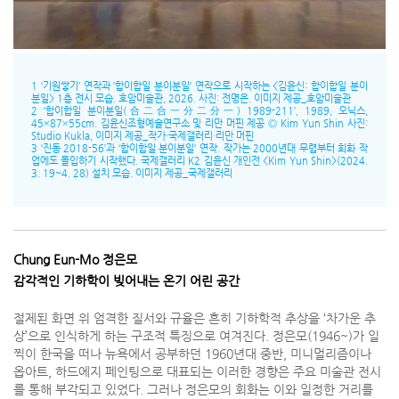
1 ‘기원쌓기’ 연작과 ‘합이합일 분이분일’ 연작으로 시작하는 <김윤신: 합이합일 분이
분일> 1층 전시 모습. 호암미술관, 2026. 사진: 전명은. 이미지 제공_호암미술관
2 ‘합이합일 분이분일(合二合一分二分一) 1989-211’, 1989, 오닉스,
45×87×55cm. 김윤신조형예술연구소 및 리만 머핀 제공 Ⓒ Kim Yun Shin 사진:
Studio Kukla, 이미지 제공_작가·국제갤러리·리만 머핀
3 ‘진동 2018-56’과 ‘합이합일 분이분일’ 연작. 작가는 2000년대 무렵부터 회화 작
업에도 몰입하기 시작했다. 국제갤러리 K2 김윤신 개인전 <Kim Yun Shin>(2024.
3. 19~4. 28) 설치 모습. 이미지 제공_국제갤러리
Chung Eun-Mo 정은모
감각적인 기하학이 빚어내는 온기 어린 공간
절제된 화면 위 엄격한 질서와 규율은 흔히 기하학적 추상을 ‘차가운 추
상’으로 인식하게 하는 구조적 특징으로 여겨진다. 정은모(1946~)가 일
찍이 한국을 떠나 뉴욕에서 공부하던 1960년대 중반, 미니멀리즘이나
옵아트, 하드에지 페인팅으로 대표되는 이러한 경향은 주요 미술관 전시
를 통해 부각되고 있었다. 그러나 정은모의 회화는 이와 일정한 거리를