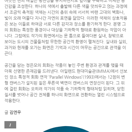
어긋난 면의 배열은 평면성을 유지하면서도 깊이를 구축하고 미세한 공
간감을 조성한다. 하나의 색에서 출발해 다른 색을 덧씌우고 얹는 과정에
서 조금씩 축적된 색채는 시간의 층위 속에 서서히 바랜 고대의 벽화나,
빛이 오래 머물다 지나간 자연의 표면을 닮았다. 이러한 색채의 상호작용
은 보는 이들로 하여금 서로 다른 감각과 장소를 환기하게 한다. 분명 그
의 회화는 특정한 풍경이나 대상을 기하학적 형태로 환원하는 작업이 아
니다. 그럼에도 작가의 화면에서는 문 틈으로 들여다본 실내, 창밖으로
보이는 도시의 건물들처럼 무한한 공간적 환영이 펼쳐진다. 실내와 실외,
과거와 현재를 오가는 화면은 기억과 시간이 머무는 공간으로 관객을 이
끈다.
공간을 담는 정은모의 회화는 작품이 놓인 주변 환경과 관계를 맺을 때
더욱 선명한 존재감을 드러낸다. 아일랜드 현대미술관(IMMA)에서 선보
인 장소 특정적 회화 연작 ‘Parallel Windows’(1993)에서는 12점의 변
형 캔버스가 설치된 짙은 푸른색 벽면이 캔버스의 연장선이 된다. 그 위
에 걸린 회화는 오히려 작가의 작품 속 기하학적 형태처럼 읽히며, 닫힌
질서를 벗어나 공간 전체를 하나의 화면으로 전환하는 열린 시스템으로
작용한다.
글
김연우
1