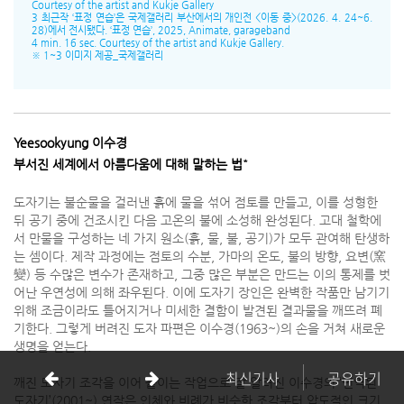
Courtesy of the artist and Kukje Gallery
3 최근작 ‘표정 연습’은 국제갤러리 부산에서의 개인전 <이동 중>(2026. 4. 24~6.
28)에서 전시됐다. ‘표정 연습’, 2025, Animate, garageband
4 min. 16 sec. Courtesy of the artist and Kukje Gallery.
※ 1~3 이미지 제공_국제갤러리
Yeesookyung 이수경
*
부서진 세계에서 아름다움에 대해 말하는 법
도자기는 불순물을 걸러낸 흙에 물을 섞어 점토를 만들고, 이를 성형한
뒤 공기 중에 건조시킨 다음 고온의 불에 소성해 완성된다. 고대 철학에
서 만물을 구성하는 네 가지 원소(흙, 물, 불, 공기)가 모두 관여해 탄생하
는 셈이다. 제작 과정에는 점토의 수분, 가마의 온도, 불의 방향, 요변(窯
變) 등 수많은 변수가 존재하고, 그중 많은 부분은 만드는 이의 통제를 벗
어난 우연성에 의해 좌우된다. 이에 도자기 장인은 완벽한 작품만 남기기
위해 조금이라도 틀어지거나 미세한 결함이 발견된 결과물을 깨뜨려 폐
기한다. 그렇게 버려진 도자 파편은 이수경(1963~)의 손을 거쳐 새로운
생명을 얻는다.
최신기사
공유하기
깨진 도자기 조각을 이어 붙이는 작업으로 잘 알려진 이수경의 ‘번역된
도자기’(2001~) 연작은 인체와 비례가 비슷한 조각부터 압도적인 크기