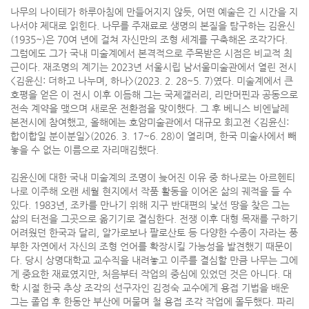
나무의 나이테가 하루아침에 만들어지지 않듯, 어떤 예술은 긴 시간을 지
나서야 제대로 읽힌다. 나무를 주재료로 생명의 본질을 탐구하는 김윤신
(1935~)은 70여 년에 걸쳐 자신만의 조형 세계를 구축해온 조각가다.
그럼에도 그가 국내 미술계에서 본격적으로 주목받은 시점은 비교적 최
근이다. 재조명의 계기는 2023년 서울시립 남서울미술관에서 열린 전시
<김윤신: 더하고 나누며, 하나>(2023. 2. 28~5. 7)였다. 미술계에서 큰
호평을 얻은 이 전시 이후 이듬해 그는 국제갤러리, 리만머핀과 공동으로
전속 계약을 맺으며 새로운 전환점을 맞이했다. 그 후 베니스 비엔날레
본전시에 참여했고, 올해에는 호암미술관에서 대규모 회고전 <김윤신:
합이합일 분이분일>(2026. 3. 17~6. 28)이 열리며, 한국 미술사에서 빼
놓을 수 없는 이름으로 자리매김했다.
김윤신에 대한 국내 미술계의 조명이 늦어진 이유 중 하나로는 아르헨티
나로 이주해 오랜 세월 현지에서 작품 활동을 이어온 삶의 궤적을 들 수
있다. 1983년, 조카를 만나기 위해 지구 반대편의 낯선 땅을 찾은 그는
삶의 터전을 그곳으로 옮기기로 결심한다. 전쟁 이후 대형 목재를 구하기
어려웠던 한국과 달리, 알가로보나 팔로산토 등 다양한 수종이 자라는 풍
부한 자연에서 자신의 조형 언어를 확장시킬 가능성을 발견했기 때문이
다. 당시 상명대학교 교수직을 내려놓고 이주를 결심할 만큼 나무는 그에
게 중요한 재료였지만, 처음부터 작업의 중심에 있었던 것은 아니다. 대
학 시절 한국 추상 조각의 선구자인 김정숙 교수에게 용접 기법을 배운
그는 졸업 후 한동안 부산에 머물며 철 용접 조각 작업에 몰두했다. 파리