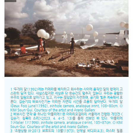
1 ‘두개의 달’(1992)에는 카메라를 배치하고 회수하는 사이에 움직인 달의 행적이 고
스란히 담겨 있다. 새삼스럽지만 세상은 단 한순간도 멈추지 않는다. 우리는 광활한
우주의 일원으로 살아가고 있고, 지구는 끊임없이 자전하며, 공기와 빛은 계속해서 흐
른다. 김순기의 바보사진기는 이러한 자연의 시간을 조용히 담아낸다. ‘두개의 달
(Deux Fois Lune)’(1992), pinhole camera, analogue print, 108×80cm. Ⓒ
KIM Soun-Gui. Courtesy of the artist and Arario Gallery.
2 바보사진 연작 중 하나인 ‘아뜰리에1’은 아라리오갤러리 서울에서 진행된 개인전 <
김순기: 침묵의 소리>(2023. 4. 4~5. 13)를 통해 선보인 바 있다. ‘아뜰리에
1(Atelier 1)’(1996), pinhole camera, analogue c-print, 105×87cm. Ⓒ KIM
Soun-Gui. Courtesy of the artist and Arario Gallery.
3 ‘조형상황 III-2013 보르도의 10월’(1973), 단채널 비디오(4;3), 마스터 필름