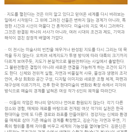
· 지도를 펼친다는 것은 이미 알고 있다고 믿어온 세계를 다시 바라보는
일에서 시작된다. 그 위에 그려진 선들은 변하지 않는 경계가 아니라, 특
정한 시간과 시선이 머물다 간 흔적이다. 미술사의 지도 역시 그러하다.
그것은 완결된 하나의 서사가 아니라, 여러 시대의 조건과 제도, 기억과
해석이 겹친 잠정적 배열에 가깝다.
·· 이 전시는 미술사의 빈칸을 채우거나 완성된 지도를 다시 그리는 데 목
적을 두지 않는다. 오히려 세계지도가 투영 방식에 따라 대륙의 크기까지
다르게 보여주듯, 지도가 본질적으로 불완전하다는 사실에서 출발한다.
그 불완전함은 결핍이 아니라 새로운 연결을 가능하게 하는 조건이 되기
도 한다. 신체와 전위적 실험, 자연과 비물질적 사유, 물성과 생명의 조각
언어, 추상 회화와 공간 구성, 디지털 이미지와 새로운 조형 체계, 파편과
재구성에 이르기까지, 전후 한국 현대미술의 변화와 확장 속에서 각자의
방식으로 예술의 경계를 넓혀온 여성 작가 6인의 궤적을 따라간다.
··· 이들의 작업은 하나의 양식이나 언어로 환원되지 않는다. 각기 다른
장소와 경험, 매체와 재료를 바탕으로 전개된 여섯 작가의 실천은 한국
현대미술 안에 또 다른 경로와 좌표를 만들어왔다. 정강자는 신체와 환경
을 매체로 삼아 기존 예술의 경계를 확장했고, 김순기는 자연과 우연, 기
록의 행위를 통해 자아를 비우고 세계의 가능성을 열어놓았다. 김윤신은
나무라는 물질과의 관계 속에서 생명의 순환과 합(合)과 분(分)의 세계를