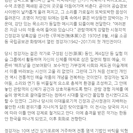
수색 조명은 폐쇄된 공간의 곳곳을 더듬어가며 비춘다. 곧이어 공습경보
사이렌이 날카롭게 울려 퍼지고, 그 소리를 가로질러 또박또박한 음성이
들려온다. 조명이 차단된 뒤에는 암흑 속에서 붉은 비상등만 깜박이는 가
운데, 강단 있는 목소리가 동일한 메시지를 되풀이해 전달한다. “여러분
은 지금 나의 작품 속에 들어와 있습니다.” 관람객에게 강렬한 시청각적
긴장감과 당혹감을 선사한 <무체전(無体展)>은 1970년 8월, 서울 소공
동 국립공보관 화랑에서 열린 정강자(1942~2017)의 첫 개인전이다.
당시 정강자는 젊은 작가로 구성된 신전(新展) 동인, 제4집단 등 실험 미
술 그룹에서 활동하며 자신의 신체를 매체로 삼은 일련의 행위 예술, 이
른바 ‘해프닝’을 선보여왔다. 보수적인 가부장제 사회와 제도권 미술계에
서 이를 바라보는 시선이 고울 리 없었다. 그런데 그가 처음 선보인 개인
전 역시 전통적인 예술 작품의 개념을 전복하는 것이었다. 정강자는 빛과
어둠, 소리와 연기 등 비물질적 요소로 총체적 환경을 조성하고, 그 안에
놓인 관람객의 신체가 공간과 상호작용하도록 했다. 관람 경험 자체를 예
술의 영역으로 끌어들였다는 점에서 시대를 앞서간 몰입형 전시였다고도
할 수 있겠다. 그러나 당시의 이데올로기적 긴장과 군사정권이 지배하는
불안한 사회 분위기를 지나치게 닮은 탓이었을까. 이 전시는 당국의 지시
에 따라 이틀 만에 강제로 철거되고 만다. 이에 충격을 받은 작가는 한동
안 한국을 떠나게 되었고, 이후 회화로 전향한다.
정강자는 10여 년간 싱가포르에 거주하며 전통 염색 기법인 바틱을 익혔