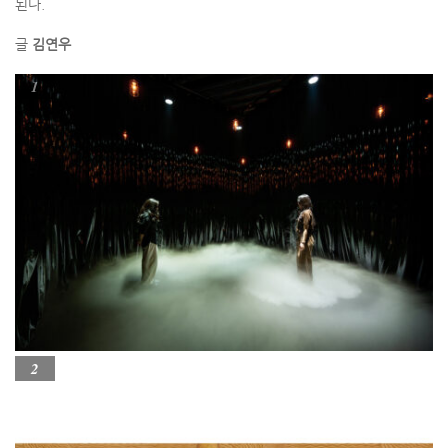
된다.
글
김연우
1
2