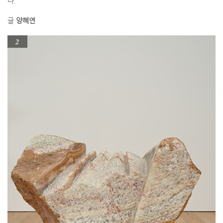
다.
글
양혜연
2