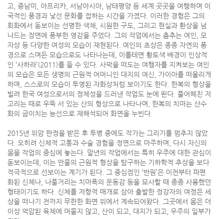
고, 중남미, 아프리카, 서남아시아, 남태평양 등 세계 곳곳을 여행하며 이
국적인 풍경과 낯선 문화를 접하는 시간을 가졌다. 이러한 경험은 그의
회화에서 돋보이는 선명한 색채, 시원한 구도, 그리고 현실과 환상을 넘
나드는 장면에 풍부한 영감을 주었다. 그의 작업에서는 춤추는 여인, 모
자상 등 다양한 여성의 모습이 재현된다. 여인의 초상은 종종 자연의 풍
경으로 스며든 모습으로도 나타나는데, 이를테면 황토색 배경이 인상적
인 ‘사하라’(2011)를 들 수 있다. 사막을 떠도는 여행자를 지켜보는 여인
의 모습은 모든 생명의 근원적 어머니인 대지의 여신, 가이아를 떠올리게
하며, 스스로의 모습이 투영된 자화상처럼 보이기도 한다. 한복의 형상을
빌려 한국 여성으로서의 정체성을 드러낸 작업도 눈에 띈다. 풀어헤친 저
고리는 때로 우뚝 서 있는 산의 형상으로 나타나며, 한복의 치마는 산수
화의 굽이치는 능선으로 재해석되어 화면을 누빈다.
2015년 위암 판정을 받은 후 투병 중에도 작가는 그리기를 멈추지 않았
다. 오히려 신체적 고통과 수술 경험을 정면으로 마주하며, 다시 자신의
몸을 작업의 중심에 놓는다. 말년의 작업에서는 특히 우주에 대한 관심이
돋보이는데, 이는 만물의 근원적 형상을 탐구하는 기하학적 추상을 보다
적극적으로 선보이는 계기가 된다. 그 중심점인 ‘반원’은 이전부터 파편
화된 신체나, 나풀거리는 치마폭의 운동감 등을 묘사할 때 종종 사용했던
형태이기도 하다. 신체를 저항적 매개로 삼아 출발한 정강자의 여정은 세
상을 떠나기 전까지 무한한 화면 위에서 계속되어왔다. 그곳에서 몸은 더
이상 억압된 육체에 머물지 않고, 산이 되고, 대지가 되고, 우주의 일부가