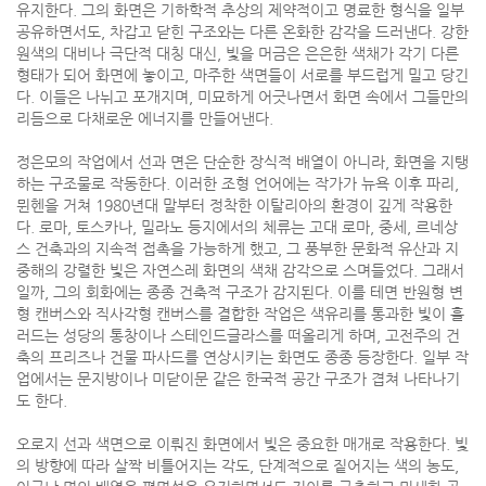
유지한다. 그의 화면은 기하학적 추상의 제약적이고 명료한 형식을 일부
공유하면서도, 차갑고 닫힌 구조와는 다른 온화한 감각을 드러낸다. 강한
원색의 대비나 극단적 대칭 대신, 빛을 머금은 은은한 색채가 각기 다른
형태가 되어 화면에 놓이고, 마주한 색면들이 서로를 부드럽게 밀고 당긴
다. 이들은 나뉘고 포개지며, 미묘하게 어긋나면서 화면 속에서 그들만의
리듬으로 다채로운 에너지를 만들어낸다.
정은모의 작업에서 선과 면은 단순한 장식적 배열이 아니라, 화면을 지탱
하는 구조물로 작동한다. 이러한 조형 언어에는 작가가 뉴욕 이후 파리,
뮌헨을 거쳐 1980년대 말부터 정착한 이탈리아의 환경이 깊게 작용한
다. 로마, 토스카나, 밀라노 등지에서의 체류는 고대 로마, 중세, 르네상
스 건축과의 지속적 접촉을 가능하게 했고, 그 풍부한 문화적 유산과 지
중해의 강렬한 빛은 자연스레 화면의 색채 감각으로 스며들었다. 그래서
일까, 그의 회화에는 종종 건축적 구조가 감지된다. 이를 테면 반원형 변
형 캔버스와 직사각형 캔버스를 결합한 작업은 색유리를 통과한 빛이 흘
러드는 성당의 통창이나 스테인드글라스를 떠올리게 하며, 고전주의 건
축의 프리즈나 건물 파사드를 연상시키는 화면도 종종 등장한다. 일부 작
업에서는 문지방이나 미닫이문 같은 한국적 공간 구조가 겹쳐 나타나기
도 한다.
오로지 선과 색면으로 이뤄진 화면에서 빛은 중요한 매개로 작용한다. 빛
의 방향에 따라 살짝 비틀어지는 각도, 단계적으로 짙어지는 색의 농도,