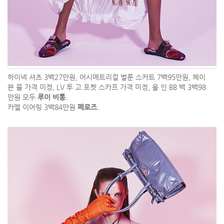
하이넥 셔츠 3백27만원, 어시메트리컬 벌룬 스커트 7백95만원, 헤이
븐 뮬 가격 미정, LV 투 고 포켓 스카프 가격 미정, 올 인 BB 백 3백98
만원 모두
루이 비통.
카멜 이어링 3백84만원
페로즈.