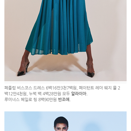
페플럼 비스코스 드레스 6백16만3천7백원, 페이턴트 레더 웨지 뮬 2
백12만4천원, 누벅 백 4백28만원 모두
알라이아.
루미너스 헤일로 링 8백90만원
반조애.