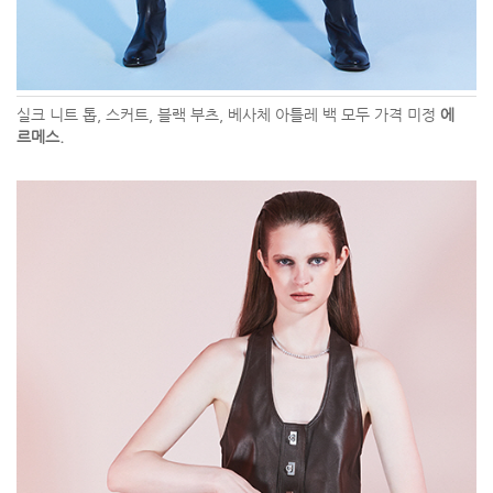
실크 니트 톱, 스커트, 블랙 부츠, 베사체 아틀레 백 모두 가격 미정
에
르메스.