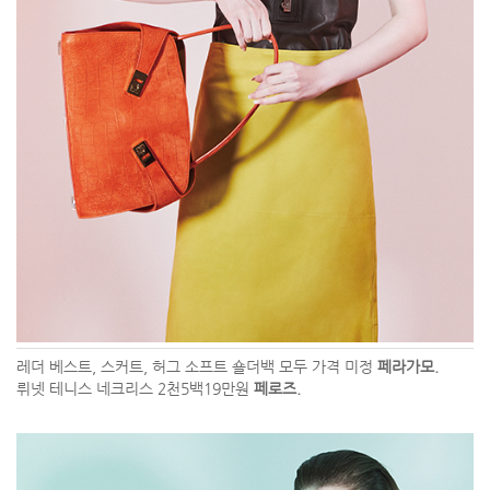
레더 베스트, 스커트, 허그 소프트 숄더백 모두 가격 미정
페라가모.
뤼넷 테니스 네크리스 2천5백19만원
페로즈.